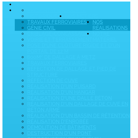
ACCUEIL
PRÉSENTATION
SOCIÉTÉ
HISTORIQUE
NOS MÉTIERS
TRAVAUX FERROVIAIRES
NOS
GÉNIE CIVIL
RÉALISATIONS
CRIBLAGE-CONCASSAGE
NOTRE
VOIRIE ET TERRASSEMENT
MATÉRIEL
POSE D'UNE CLÔTURE RIGIDE ET D'UN
PORTAIL DE 12 M
800M² DE DALLAGE À METZ
TRAVAUX FERROVIAIRES
RÉFECTION DE DALLAGE ET PIED DE
STRUCTURE
RÉFECTION DE CUVE
RÉALISATION D'UN PUISARD
RÉALISATION D'UN HANGAR
RÉALISATION D'UNE DALLE BÉTON
RÉALISATION D'UN DALLAGE DE CUVE EN
BÉTON ARMÉ
RÉALISATION D'UN BASSIN DE RÉTENTION
RÉALISATION D'ENROBÉE
DÉMOLITION DE BÂTIMENTS
DESTRUCTION D'UN PONT