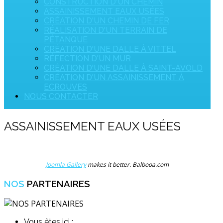
CONSTRUCTION D'UN CHEMIN
ASSAINISSEMENT EAUX USÉES
CRÉATION D'UN CHEMIN DE FER
RÉALISATION D'UN TERRAIN DE
PÉTANQUE
CRÉATION D'UNE DALLE À VITTEL
RÉFECTION D'UN MUR
CRÉATION D'UNE DALLE À SAINT-AVOLD
CRÉATION D'UN ASSAINISSEMENT À
ECROUVES
NOUS CONTACTER
ASSAINISSEMENT EAUX USÉES
Joomla Gallery
makes it better. Balbooa.com
NOS
PARTENAIRES
Vous êtes ici :